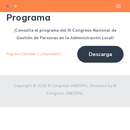
Ir
Main
al
Programa
contenido
Men
¡Consulta el programa del III Congreso Nacional de
Gestión de Personas en la Administración Local!
Descarga
Programa Ejecutado-1_compressed(1)
Copyright © 2026 III Congreso ANEXPAL. Powered by III
Congreso ANEXPAL.